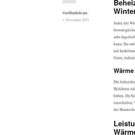
Behei
Winter
Veröffentlicht am:
1. November 2023
Jeder, der Wi
bestmögliche
sehr ärgerlic
kann. Sie mü
mit herkömml
lösen, indem
Wärme 
Die beheizba
Skifahren od
haben. Da Si
einschalten. 
die Handschu
Leist
Wärm