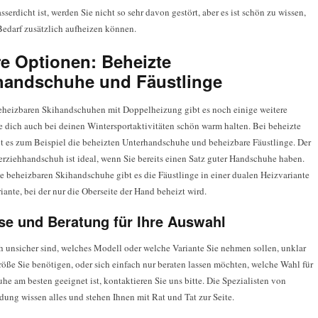
serdicht ist, werden Sie nicht so sehr davon gestört, aber es ist schön zu wissen,
 Bedarf zusätzlich aufheizen können.
re Optionen: Beheizte
handschuhe und Fäustlinge
heizbaren Skihandschuhen mit Doppelheizung gibt es noch einige weitere
ie dich auch bei deinen Wintersportaktivitäten schön warm halten. Bei beheizte
t es zum Beispiel die beheizten Unterhandschuhe und beheizbare Fäustlinge. Der
erziehhandschuh ist ideal, wenn Sie bereits einen Satz guter Handschuhe haben.
e beheizbaren Skihandschuhe gibt es die Fäustlinge in einer dualen Heizvariante
iante, bei der nur die Oberseite der Hand beheizt wird.
se und Beratung für Ihre Auswahl
h unsicher sind, welches Modell oder welche Variante Sie nehmen sollen, unklar
röße Sie benötigen, oder sich einfach nur beraten lassen möchten, welche Wahl für
e am besten geeignet ist, kontaktieren Sie uns bitte. Die Spezialisten von
dung wissen alles und stehen Ihnen mit Rat und Tat zur Seite.