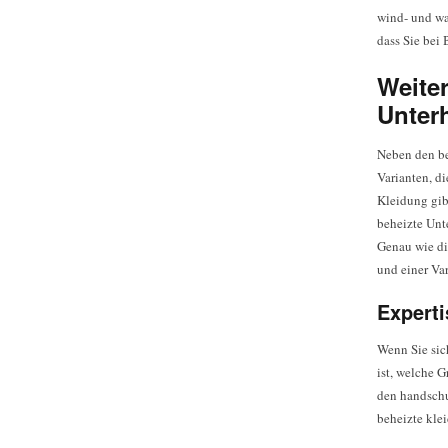
wind- und was
dass Sie bei
Weite
Unter
Neben den be
Varianten, d
Kleidung gib
beheizte Unt
Genau wie di
und einer Var
Experti
Wenn Sie sic
ist, welche G
den handschuh
beheizte klei