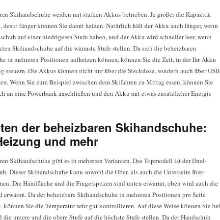
ren Skihandschuhe werden mit starken Akkus betrieben. Je größer die Kapazität
t, desto länger können Sie damit heizen. Natürlich hält der Akku auch länger, wenn
schuh auf einer niedrigeren Stufe haben, und der Akku wird schneller leer, wenn
izten Skihandschuhe auf die wärmste Stufe stellen. Da sich die beheizbaren
e in mehreren Positionen aufheizen können, können Sie die Zeit, in der Ihr Akku
nig steuern. Die Akkus können nicht nur über die Steckdose, sondern auch über USB
en. Wenn Sie zum Beispiel zwischen dem Skifahren zu Mittag essen, können Sie
h an eine Powerbank anschließen und den Akku mit etwas zusätzlicher Energie
nten der beheizbaren Skihandschuhe:
Heizung und mehr
ren Skihandschuhe gibt es in mehreren Varianten. Das Topmodell ist der Dual-
h. Dieser Skihandschuhe kann sowohl die Ober- als auch die Unterseite Ihrer
en. Die Handfläche und die Fingerspitzen sind unten erwärmt, oben wird auch die
 erwärmt. Da der beheizbare Skihandschuhe in mehreren Positionen pro Seite
st, können Sie die Temperatur sehr gut kontrollieren. Auf diese Weise können Sie be
 die untere und die obere Stufe auf die höchste Stufe stellen. Da der Handschuh