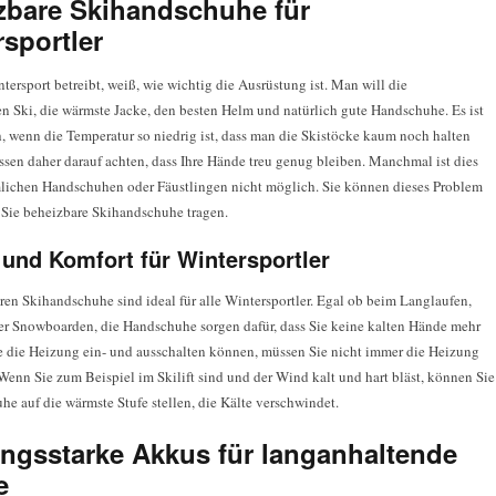
zbare Skihandschuhe für
sportler
ntersport betreibt, weiß, wie wichtig die Ausrüstung ist. Man will die
n Ski, die wärmste Jacke, den besten Helm und natürlich gute Handschuhe. Es ist
h, wenn die Temperatur so niedrig ist, dass man die Skistöcke kaum noch halten
ssen daher darauf achten, dass Ihre Hände treu genug bleiben. Manchmal ist dies
ichen Handschuhen oder Fäustlingen nicht möglich. Sie können dieses Problem
 Sie beheizbare Skihandschuhe tragen.
und Komfort für Wintersportler
ren Skihandschuhe sind ideal für alle Wintersportler. Egal ob beim Langlaufen,
er Snowboarden, die Handschuhe sorgen dafür, dass Sie keine kalten Hände mehr
e die Heizung ein- und ausschalten können, müssen Sie nicht immer die Heizung
Wenn Sie zum Beispiel im Skilift sind und der Wind kalt und hart bläst, können Sie
he auf die wärmste Stufe stellen, die Kälte verschwindet.
ungsstarke Akkus für langanhaltende
e