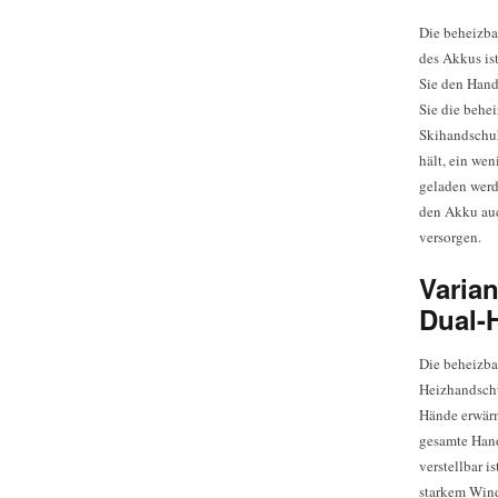
Die beheizba
des Akkus is
Sie den Hand
Sie die behe
Skihandschuh
hält, ein we
geladen werd
den Akku auc
versorgen.
Varia
Dual-
Die beheizba
Heizhandschu
Hände erwärm
gesamte Hand
verstellbar i
starkem Wind